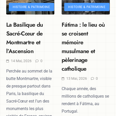
HISTOIRE & PATRIMOINE
HISTOIRE & PATRIMOINE
La Basilique du
Fátima : le lieu où
Sacré-Cœur de
se croisent
Montmartre et
mémoire
l’Ascension
musulmane et
pèlerinage
14 Mai, 2026
0
catholique
Perchée au sommet de la
butte Montmartre, visible
13 Mai, 2026
0
de presque partout dans
Chaque année, des
Paris, la basilique du
millions de catholiques se
Sacré-Cœur est l’un des
rendent à Fátima, au
monuments les plus
Portugal.