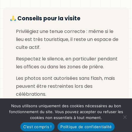
Conseils pour la visite
Privilégiez une tenue correcte : même si le
lieu est très touristique, il reste un espace de
culte actif.
Respectez le silence, en particulier pendant
les offices ou dans les zones de prière.
Les photos sont autorisées sans flash, mais
peuvent être restreintes lors des
célébrations.
Essayez de venir tôt le matin ou en fin de
Nous utilisons uniquement des cookies nécessaires au bon
fonctionnement du site. Vous pouvez accepter ou refuser les
journée pour profiter pleinement de la
cookies non essentiels à tout moment.
lumière des vitraux et éviter l’affluence.
C'est compris !
Politique de confidentialité