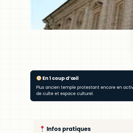
En 1 coup d’œil
Plus ancien temple protestant encore en activi
de culte et espace culturel.
Infos pratiques