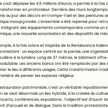
e coût dépasse les 4,5 millions d’euros, a permis à la fois 
transformer en profondeur. Derrière des murs longtemps 
mis au jour des décors en trompe-l’œil et des peintures a
tique insoupçonnée. L’ensemble a été repensé pour retro
n intégrant des équipements contemporains comme un 
que, une nouvelle sonorisation et des dispositifs de médi
mple, à la fois sobre et inspirée de la Renaissance italienn
protestant : un espace centré sur la parole, une organisat
culière à la lumière. Long de 37 mètres, le bâtiment offre 
odulable. Les anciens bancs ont été remplacés par des s
r le lieu à différents usages. Cette transformation trad
manière de penser les espaces religieux.
estauration patrimoniale, c’est un véritable repositionne
 se veut désormais un lieu hybride, à la croisée du cultuel
oncerts, conférences, expositions : l’objectif est d’ouvrir 
rit d’accueil et de dialogue. Dans la tradition protestante