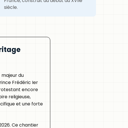
France, construit au début du XVIIe
siècle.
ritage
 majeur du
rince Frédéric Ier
protestant encore
ire religieuse,
cifique et une forte
 2026. Ce chantier