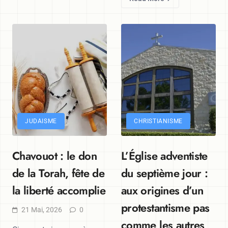
JUDAISME
CHRISTIANISME
Chavouot : le don
L’Église adventiste
de la Torah, fête de
du septième jour :
la liberté accomplie
aux origines d’un
protestantisme pas
21 Mai, 2026
0
comme les autres