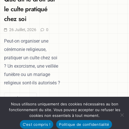
le culte pratiqué
chez soi
26 Juillet, 2026
0
Peut-on organiser une
cérémonie religieuse,
pratiquer un culte chez soi
? Un exorcisme, une veillée
funèbre ou un mariage
religieux sont-ils autorisés ?
Read More
Nous utilisons uniquement des cookies nécessaires au bon
fonctionnement du site. Vous pouvez accepter ou refuser les
cookies non essentiels à tout moment.
Navigation des articles
Articles Plus Anciens
C'est compris !
Politique de confidentialité