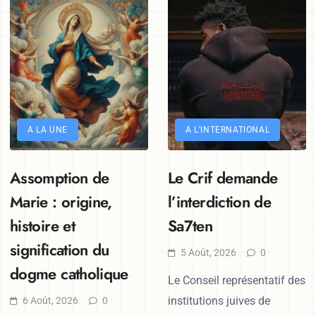
A LA UNE
A L'INTERNATIONAL
Assomption de
Le Crif demande
Marie : origine,
l’interdiction de
histoire et
Sa7ten
signification du
5 Août, 2026
0
dogme catholique
Le Conseil représentatif des
institutions juives de
6 Août, 2026
0