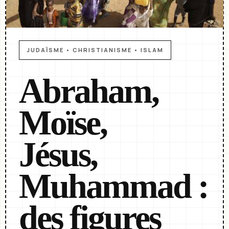
JUDAÏSME • CHRISTIANISME • ISLAM
Abraham,
Moïse,
Jésus,
Muhammad :
des figures