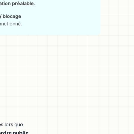
ation préalable
.
/ blocage
anctionné.
ès lors que
ordre public
.