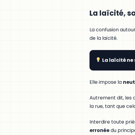
La laïcité, 
La confusion autou
de la laïcité.
La laïcité ne
Elle impose la
neut
Autrement dit, les 
la rue, tant que cel
Interdire toute pri
erronée
du princip