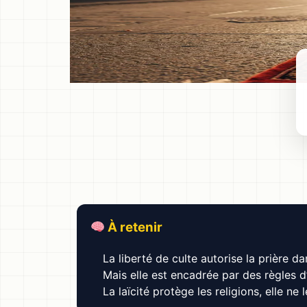
À retenir
La liberté de culte autorise la prière da
Mais elle est encadrée par des règles d
La laïcité protège les religions, elle ne l