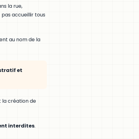
ns la rue,
as accueillir tous
vent au nom de la
tratif et
t la création de
nt interdites
.