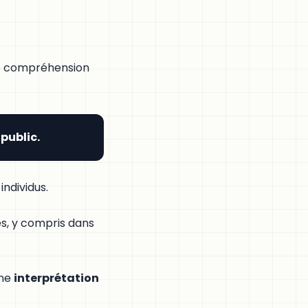
se compréhension
 public.
individus.
es, y compris dans
une
interprétation