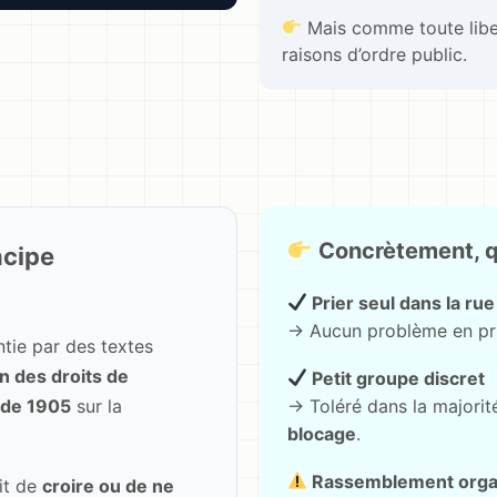
Mais comme toute liber
raisons d’ordre public.
Concrètement, qu
ncipe
Prier seul dans la rue
→ Aucun problème en princ
ntie par des textes
on des droits de
Petit groupe discret
→ Toléré dans la majorité
i de 1905
sur la
blocage
.
Rassemblement orga
oit de
croire ou de ne