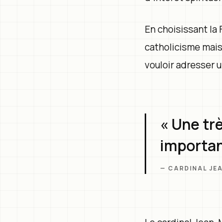
En choisissant la
catholicisme mais
vouloir adresser 
« Une tr
importan
— CARDINAL JE