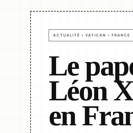
ACTUALITÉ • VATICAN • FRANCE
Le pap
Léon 
en Fra