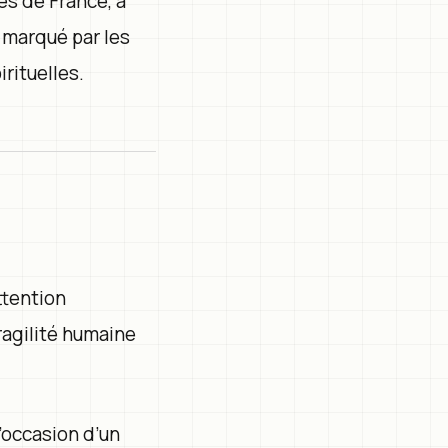
es de France, a
 marqué par les
irituelles.
ttention
ragilité humaine
’occasion d’un