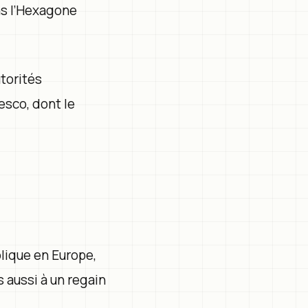
ns l’Hexagone
torités
esco, dont le
olique en Europe,
 aussi à un regain