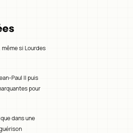
ées
t, même si Lourdes
ean-Paul II puis
 marquantes pour
lique dans une
 guérison