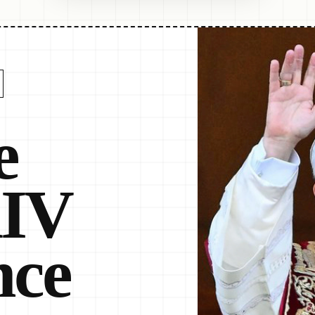
e
XIV
nce